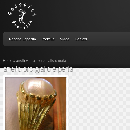
Rosario Esposito
Portfolio
Video
Contatti
Home
»
anelli
»
anello oro giallo e perla
anello oro giallo e perla