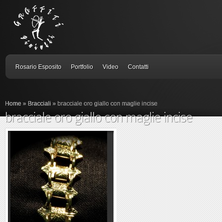
Rosario Esposito
Portfolio
Video
Contatti
Home
»
Bracciali
»
bracciale oro giallo con maglie incise
bracciale oro giallo con maglie incise